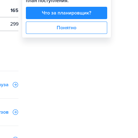
план поступления.
165
Что за планировщик?
299
Понятно
вуза
узов