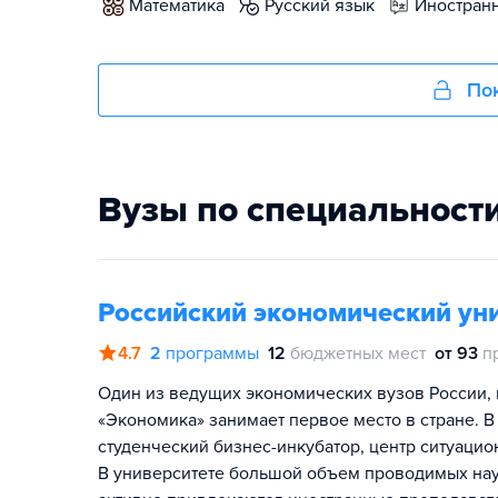
математика
русский язык
иностран
Пок
Вузы по специальност
Российский экономический уни
4.7
2
программы
12
бюджетных мест
от 93
п
Один из ведущих экономических вузов России, 
«Экономика» занимает первое место в стране. В
студенческий бизнес-инкубатор, центр ситуаци
В университете большой объем проводимых нау