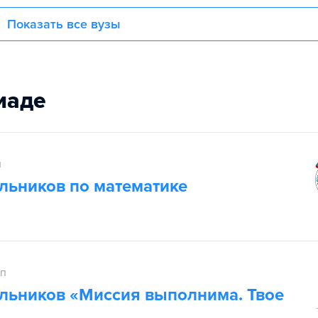
Показать все вузы
иаде
п
льников по математике
ап
льников «Миссия выполнима. Твое