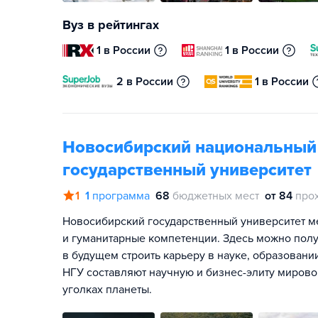
Вуз в рейтингах
1 в России
1 в России
2 в России
1 в России
Новосибирский национальный
государственный университет
1
1
программа
68
бюджетных мест
от 84
про
Новосибирский государственный университет ме
и гуманитарные компетенции. Здесь можно пол
в будущем строить карьеру в науке, образовани
НГУ составляют научную и бизнес-элиту мирово
уголках планеты.