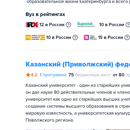
образовательной жизни Екатеринбурга и всего 
Вуз в рейтингах
12 в России
10 в России
10 в России
15 в России
Казанский (Приволжский) фед
4.2
1
программа
75
бюджетных мест
от 80
п
Казанский университет - один из старейших ун
он дал науке 80 действительных членов и член
университет как одно из старейших высших уче
создание системы высшего образования в стра
мировую известность, а университетская культу
Поволжского региона.