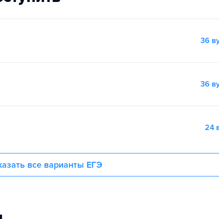
36 в
36 в
24 
азать все варианты ЕГЭ
и