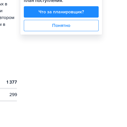
план поступления.
ых в
ти
Что за планировщик?
 втором
м в
Понятно
1 377
299