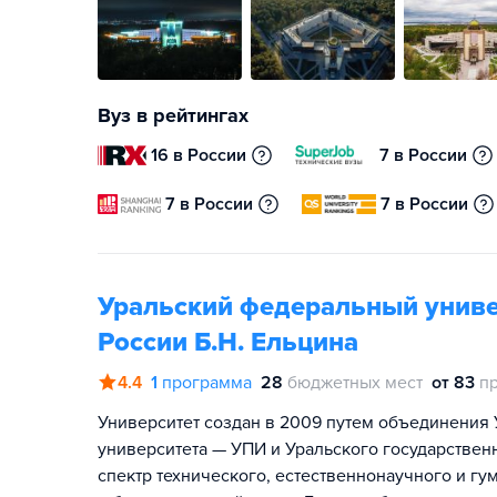
Вуз в рейтингах
16 в России
7 в России
7 в России
7 в России
Уральский федеральный униве
России Б.Н. Ельцина
4.4
1
программа
28
бюджетных мест
от 83
п
Университет создан в 2009 путем объединения 
университета — УПИ и Уральского государствен
спектр технического, естественнонаучного и гу