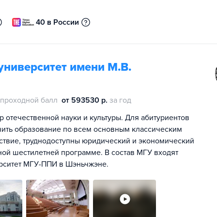
40 в России
университет имени М.В.
проходной балл
от 593530 р.
за год
р отечественной науки и культуры. Для абитуриентов
чить образование по всем основным классическим
дствие, труднодоступны юридический и экономический
ной шестилетней программе. В состав МГУ входят
ерситет МГУ-ППИ в Шэньчжэне.