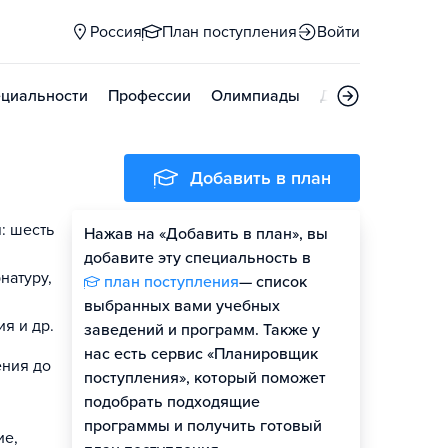
Россия
План поступления
Войти
циальности
Профессии
Олимпиады
Дни открытых д
Добавить в план
: шесть
Нажав на «Добавить в план», вы
добавите эту специальность в
натуру,
план поступления
— список
выбранных вами учебных
я и др.
заведений и программ. Также у
нас есть сервис «Планировщик
ения до
поступления», который поможет
подобрать подходящие
программы и получить готовый
ие,