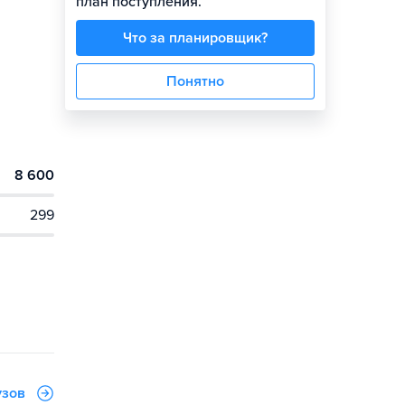
план поступления.
Что за планировщик?
Понятно
8 600
299
узов