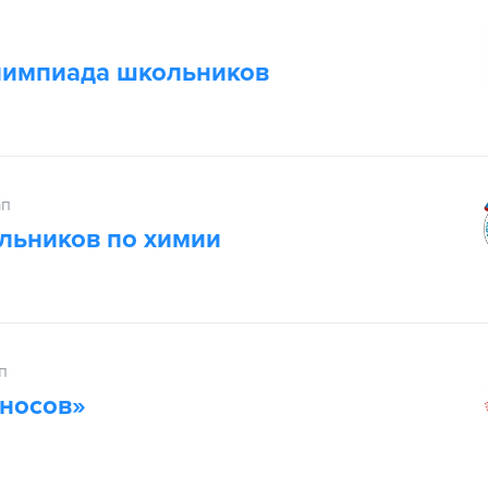
лимпиада школьников
ап
льников по химии
п
носов»