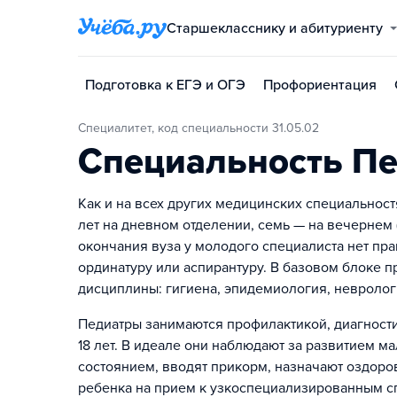
Старшекласснику и абитуриенту
Подготовка к ЕГЭ и ОГЭ
Профориентация
Специалитет, код специальности 31.05.02
Специальность П
Как и на всех других медицинских специальнос
лет на дневном отделении, семь — на вечернем
окончания вуза у молодого специалиста нет пра
ординатуру или аспирантуру. В базовом блоке
дисциплины: гигиена, эпидемиология, неврологи
Педиатры занимаются профилактикой, диагности
18 лет. В идеале они наблюдают за развитием м
состоянием, вводят прикорм, назначают оздор
ребенка на прием к узкоспециализированным с