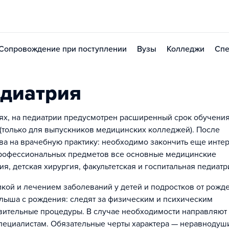
Сопровождение при поступлении
Вузы
Колледжи
Спе
едиатрия
тях, на педиатрии предусмотрен расширенный срок обучения
 (только для выпускников медицинских колледжей). После
ва на врачебную практику: необходимо закончить еще интер
 профессиональных предметов все основные медицинские
я, детская хирургия, факультетская и госпитальная педиатри
кой и лечением заболеваний у детей и подростков от рожд
алыша с рождения: следят за физическим и психическим
овительные процедуры. В случае необходимости направляют
пециалистам. Обязательные черты характера — неравнодуш