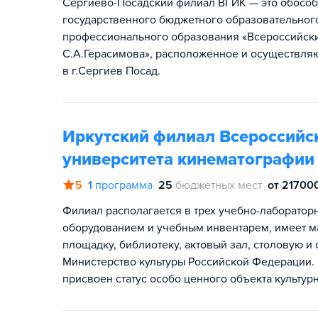
Сергиево-Посадский филиал ВГИК — это обособ
государственного бюджетного образовательног
профессионального образования «Всероссийски
С.А.Герасимова», расположенное и осуществля
в г.Сергиев Посад.
Иркутский филиал Всероссийс
университета кинематографии 
5
1
программа
25
бюджетных мест
от 217000
Филиал располагается в трех учебно-лаборато
оборудованием и учебным инвентарем, имеет ма
площадку, библиотеку, актовый зал, столовую 
Министерство культуры Российской Федерации. 
присвоен статус особо ценного объекта культу