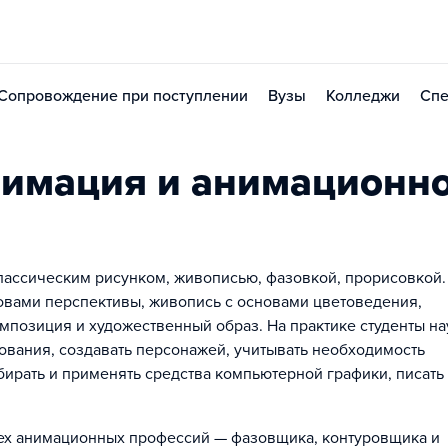
Сопровождение при поступлении
Вузы
Колледжи
Спе
нимация и анимационн
классическим рисунком, живописью, фазовкой, прорисовкой.
овами перспективы, живопись с основами цветоведения,
омпозиция и художественный образ. На практике студенты на
вания, создавать персонажей, учитывать необходимость
ирать и применять средства компьютерной графики, писать
рех анимационных профессий — фазовщика, контуровщика и