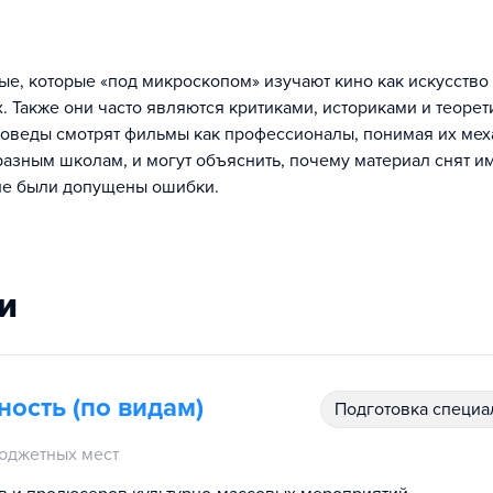
ые, которые «под микроскопом» изучают кино как искусство
х. Также они часто являются критиками, историками и теоре
новеды смотрят фильмы как профессионалы, понимая их мех
разным школам, и могут объяснить, почему материал снят и
акие были допущены ошибки.
и
ость (по видам)
подготовка специ
юджетных мест