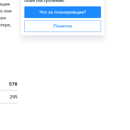
план поступления.
овщик
о они
Что за планировщик?
жен
тере,
Понятно
578
295