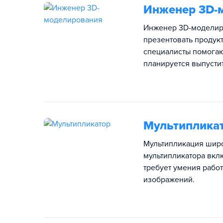
Инженер 3D-
Инженер 3D-моделиро
презентовать продук
специалисты помогают
планируется выпустит
Мультиплика
Мультипликация широ
мультипликатора вклю
требует умения рабо
изображений.