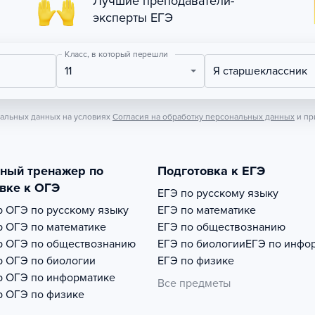
Лучшие преподаватели-
эксперты ЕГЭ
Класс, в который перешли
11
Я старшеклассник
нальных данных на условиях
Согласия на обработку персональных данных
и пр
тный тренажер по
Подготовка к ЕГЭ
вке к ОГЭ
ЕГЭ по русскому языку
р
ОГЭ по русскому языку
ЕГЭ по математике
р
ОГЭ по математике
ЕГЭ по обществознанию
р
ОГЭ по обществознанию
ЕГЭ по биологии
ЕГЭ по инфо
р
ОГЭ по биологии
ЕГЭ по физике
р
ОГЭ по информатике
Все предметы
р
ОГЭ по физике