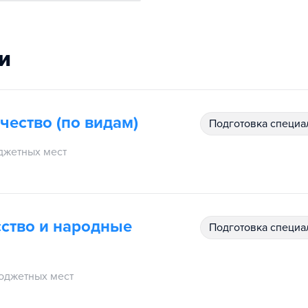
и
чество (по видам)
подготовка специ
джетных мест
ство и народные
подготовка специ
юджетных мест