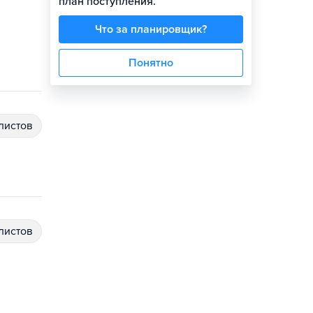
план поступления.
Что за планировщик?
Понятно
алистов
алистов