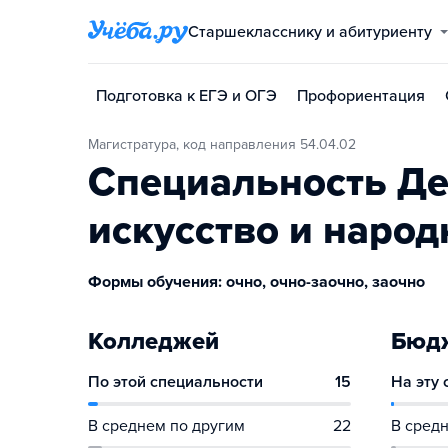
Старшекласснику и абитуриенту
Подготовка к ЕГЭ и ОГЭ
Профориентация
Магистратура, код направления 54.04.02
Специальность Де
искусство и наро
Формы обучения: очно, очно-заочно, заочно
Колледжей
Бюдж
По этой специальности
15
На эту
В среднем по другим
22
В средн