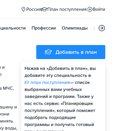
Россия
План поступления
Войти
циальности
Профессии
Олимпиады
Дни открытых д
Добавить в план
 и
Нажав на «Добавить в план», вы
ю
добавите эту специальность в
план поступления
— список
в МЧС,
выбранных вами учебных
заведений и программ. Также у
нас есть сервис «Планировщик
машину и
поступления», который поможет
жизни
подобрать подходящие
инять.
программы и получить готовый
ку воды,