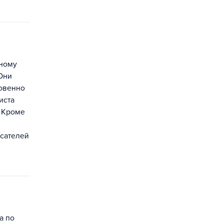
нному
Они
новенно
иста
. Кроме
асателей
а по