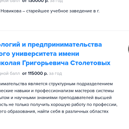
дной балл
от 130000 р.
за год
 Новикова – старейшее учебное заведение в г.
логий и предпринимательства
ого университета имени
иколая Григорьевича Столетовых
дной балл
от 115000 р.
за год
имательства является структурным подразделением
ические навыки и профессионализм мастеров системы
пытом и научными знаниями преподавателей высшей
ть не только получить хорошую работу по профессии,
го образования, найти себя в различных областях