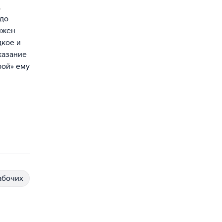
.
 до
лжен
дкое и
казание
рой» ему
абочих