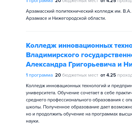
1
программа
20
бюджетных мест
от 4.25
прохо
Арзамасский политехнический колледж им. В.А.
Арзамасе и Нижегородской области.
Колледж инновационных техно
Владимирского государственн
Александра Григорьевича и Н
1
программа
20
бюджетных мест
от 4.25
прохо
Колледж инновационных технологий и предприн
университета. Обучение сочетает в себе практ
среднего профессионального образования с о
школы. Полученное образование дает возможнос
но и продолжить обучение на программах высше
науки.