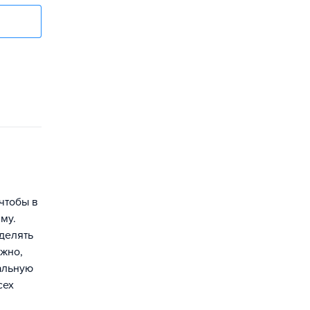
 чтобы в
му.
еделять
ожно,
альную
сех