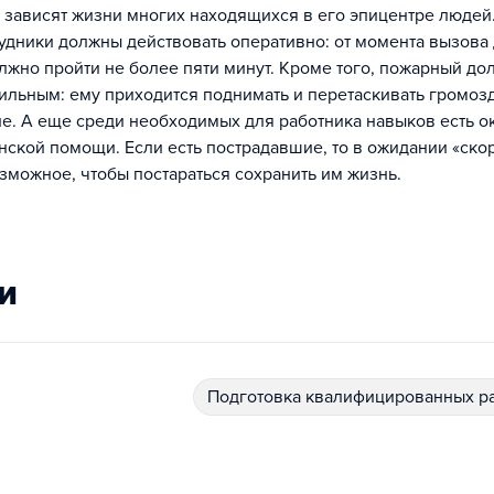
 зависят жизни многих находящихся в его эпицентре людей
удники должны действовать оперативно: от момента вызова
жно пройти не более пяти минут. Кроме того, пожарный до
ильным: ему приходится поднимать и перетаскивать громоз
е. А еще среди необходимых для работника навыков есть о
ской помощи. Если есть пострадавшие, то в ожидании «ско
зможное, чтобы постараться сохранить им жизнь.
и
подготовка квалифицированных р