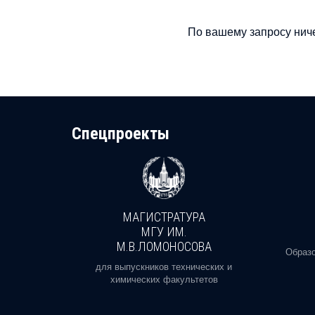
По вашему запросу ниче
Cпецпроекты
МАГИСТРАТУРА
И
МГУ ИМ.
М.В.ЛОМОНОСОВА
, реальное
Образо
орая есть
для выпускников технических и
химических факультетов