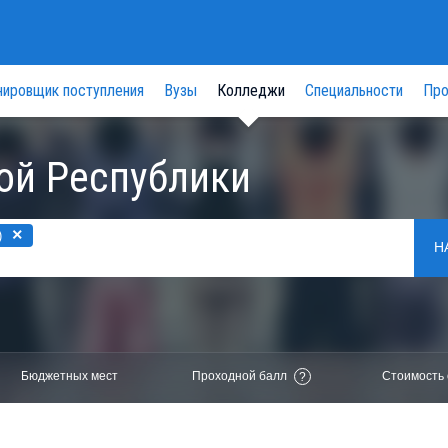
нировщик поступления
Вузы
Колледжи
Специальности
Про
ой Республики
×
)
Н
Бюджетных мест
Проходной балл
Стоимость 
?