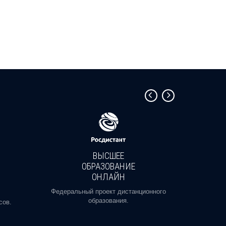
ВЫСШЕЕ
ОБРАЗОВАНИЕ
ОНЛАЙН
Пройди
профе
Федеральный проект дистанционного
образования.
сов.