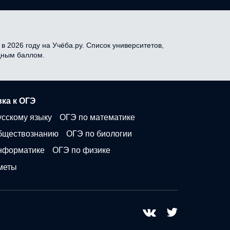
 2026 году на Учёба.ру. Список университетов,
одным баллом.
ка к ОГЭ
усскому языку
ОГЭ по математике
бществознанию
ОГЭ по биологии
нформатике
ОГЭ по физике
меты