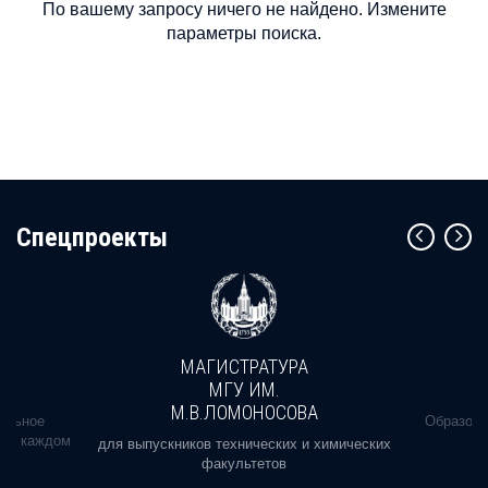
По вашему запросу ничего не найдено. Измените
параметры поиска.
Cпецпроекты
МАГИСТРАТУРА
МГУ ИМ.
М.В.ЛОМОНОСОВА
альное
Образова
ь в каждом
для выпускников технических и химических
факультетов