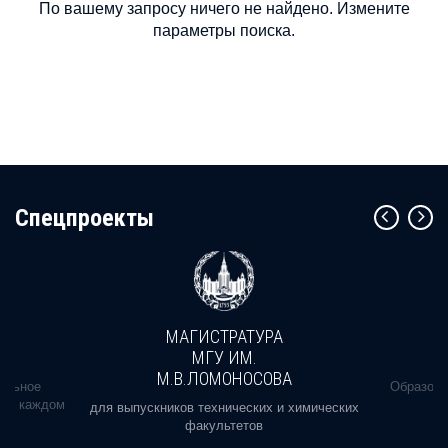
По вашему запросу ничего не найдено. Измените
параметры поиска.
Cпецпроекты
МАГИСТРАТУРА
МГУ ИМ.
М.В.ЛОМОНОСОВА
альное
Образова
ь в каждом
для выпускников технических и химических
факультетов