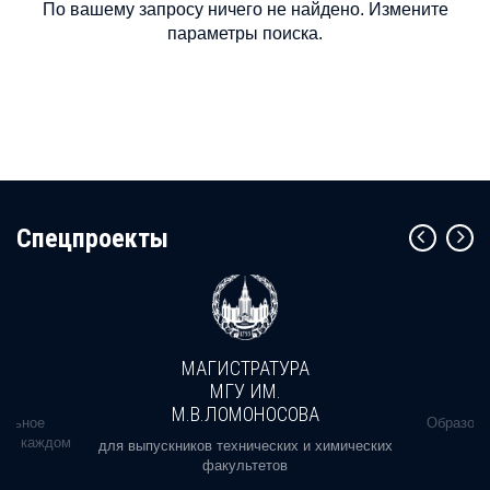
По вашему запросу ничего не найдено. Измените
параметры поиска.
Cпецпроекты
МАГИСТРАТУРА
МГУ ИМ.
М.В.ЛОМОНОСОВА
альное
Образова
ь в каждом
для выпускников технических и химических
факультетов