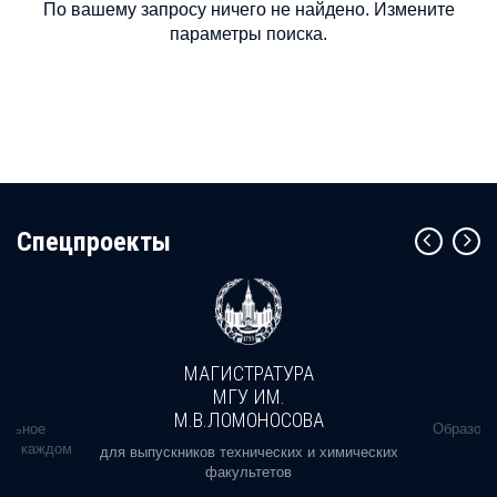
По вашему запросу ничего не найдено. Измените
параметры поиска.
Cпецпроекты
МАГИСТРАТУРА
МГУ ИМ.
М.В.ЛОМОНОСОВА
альное
Образова
ь в каждом
для выпускников технических и химических
факультетов