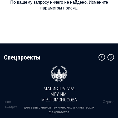
По вашему запросу ничего не найдено. Измените
параметры поиска.
Cпецпроекты
МАГИСТРАТУРА
МГУ ИМ.
М.В.ЛОМОНОСОВА
альное
Образова
ь в каждом
для выпускников технических и химических
факультетов