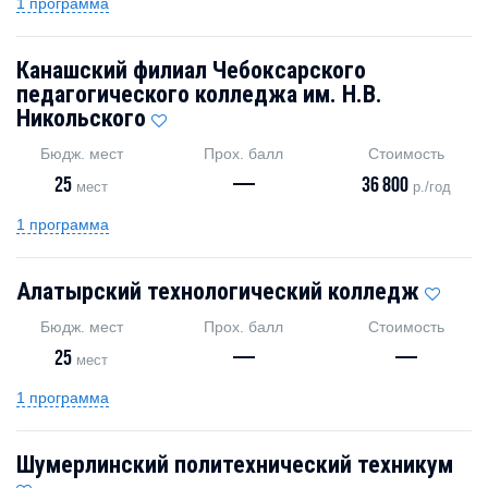
1 программа
Канашский филиал Чебоксарского
педагогического колледжа им. Н.В.
Никольского
Бюдж. мест
Прох. балл
Стоимость
25
—
36 800
мест
р./год
1 программа
Алатырский технологический колледж
Бюдж. мест
Прох. балл
Стоимость
25
—
—
мест
1 программа
Шумерлинский политехнический техникум