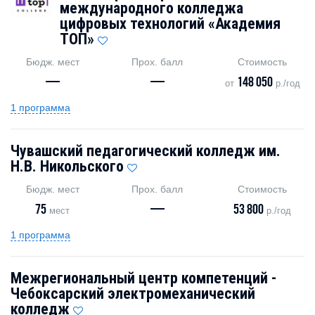
международного колледжа
цифровых технологий «Академия
TOП»
Бюдж. мест
Прох. балл
Стоимость
—
—
148 050
от
р./год
1 программа
Чувашский педагогический колледж им.
Н.В. Никольского
Бюдж. мест
Прох. балл
Стоимость
75
—
53 800
мест
р./год
1 программа
Межрегиональный центр компетенций -
Чебоксарский электромеханический
колледж