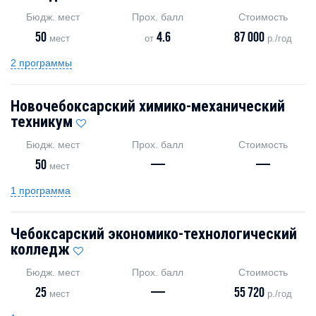
Бюдж. мест
Прох. балл
Стоимость
50
4.6
87 000
мест
от
р./год
2 программы
Новочебоксарский химико-механический
техникум
Бюдж. мест
Прох. балл
Стоимость
50
—
—
мест
1 программа
Чебоксарский экономико-технологический
колледж
Бюдж. мест
Прох. балл
Стоимость
25
—
55 720
мест
р./год