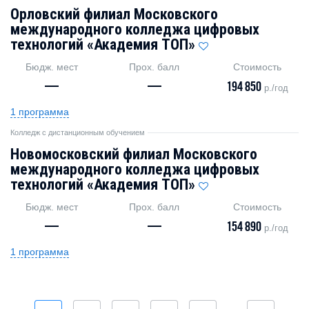
Орловский филиал Московского
международного колледжа цифровых
технологий «Академия ТОП»
Бюдж. мест
Прох. балл
Стоимость
—
—
194 850
р./год
1 программа
Колледж с дистанционным обучением
Новомосковский филиал Московского
международного колледжа цифровых
технологий «Академия TOП»
Бюдж. мест
Прох. балл
Стоимость
—
—
154 890
р./год
1 программа