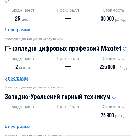
Бюдж. мест
Прох. балл
Стоимость
25
—
30 000
мест
р./год
1 программа
Колледж с дистанционным обучением
IT-колледж цифровых профессий Maxitet
Бюдж. мест
Прох. балл
Стоимость
2
—
225 000
места
р./год
6 программ
Колледж с дистанционным обучением
Западно-Уральский горный техникум
Бюдж. мест
Прох. балл
Стоимость
—
—
75 900
р./год
1 программа
Колледж с дистанционным обучением