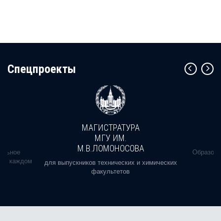
Cпецпроекты
МАГИСТРАТУРА
МГУ ИМ.
М.В.ЛОМОНОСОВА
альное
Образова
ь в каждом
для выпускников технических и химических
факультетов