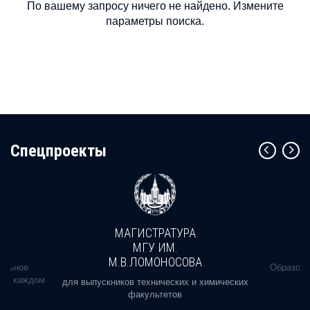
По вашему запросу ничего не найдено. Измените
параметры поиска.
Cпецпроекты
МАГИСТРАТУРА
МГУ ИМ.
М.В.ЛОМОНОСОВА
альное
Образова
ь в каждом
для выпускников технических и химических
факультетов