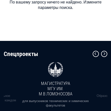
По вашему запросу ничего не найдено. Измените
параметры поиска.
Cпецпроекты
МАГИСТРАТУРА
МГУ ИМ.
М.В.ЛОМОНОСОВА
альное
Образова
ь в каждом
для выпускников технических и химических
факультетов