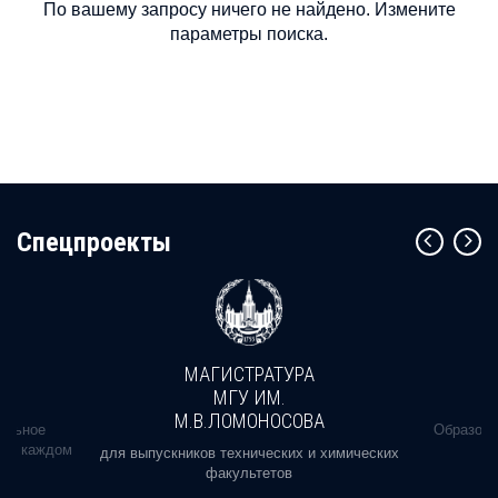
По вашему запросу ничего не найдено. Измените
параметры поиска.
Cпецпроекты
МАГИСТРАТУРА
МГУ ИМ.
М.В.ЛОМОНОСОВА
альное
Образова
ь в каждом
для выпускников технических и химических
факультетов