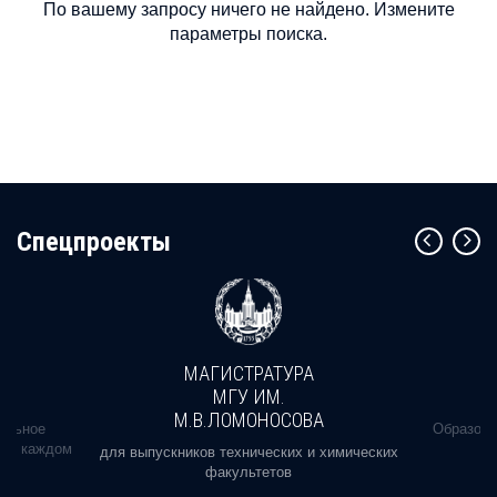
По вашему запросу ничего не найдено. Измените
параметры поиска.
Cпецпроекты
МАГИСТРАТУРА
МГУ ИМ.
М.В.ЛОМОНОСОВА
альное
Образова
ь в каждом
для выпускников технических и химических
факультетов