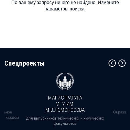
По вашему запросу ничего не найдено. Измените
параметры поиска.
Cпецпроекты
МАГИСТРАТУРА
МГУ ИМ.
М.В.ЛОМОНОСОВА
альное
Образова
ь в каждом
для выпускников технических и химических
факультетов