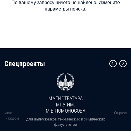
По вашему запросу ничего не найдено. Измените
параметры поиска.
Cпецпроекты
МАГИСТРАТУРА
МГУ ИМ.
М.В.ЛОМОНОСОВА
альное
Образова
ь в каждом
для выпускников технических и химических
факультетов