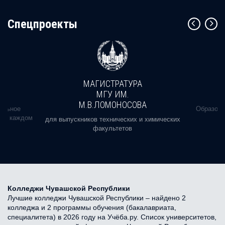
Cпецпроекты
МАГИСТРАТУРА
МГУ ИМ.
М.В.ЛОМОНОСОВА
альное
Образова
ь в каждом
для выпускников технических и химических
факультетов
Колледжи Чувашской Республики
Лучшие колледжи Чувашской Республики – найдено 2
колледжа и 2 программы обучения (бакалавриата,
специалитета) в 2026 году на Учёба.ру. Список университетов,