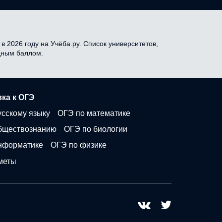
 2026 году на Учёба.ру. Список университетов,
одным баллом.
ка к ОГЭ
усскому языку
ОГЭ по математике
бществознанию
ОГЭ по биологии
нформатике
ОГЭ по физике
меты