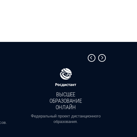
ВЫСШЕЕ
ОБРАЗОВАНИЕ
ОНЛАЙН
Пройди
профе
Федеральный проект дистанционного
образования.
сов.