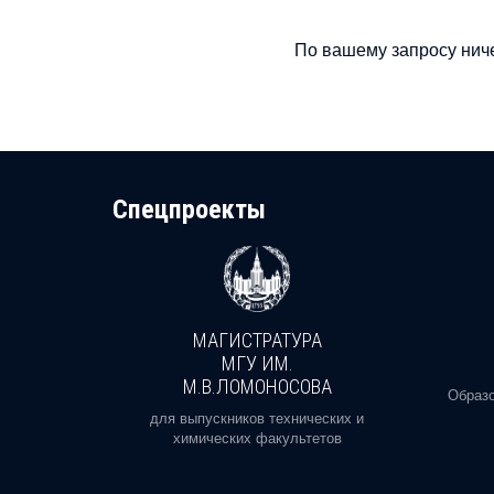
По вашему запросу ниче
Cпецпроекты
МАГИСТРАТУРА
И
МГУ ИМ.
М.В.ЛОМОНОСОВА
, реальное
Образо
орая есть
для выпускников технических и
химических факультетов