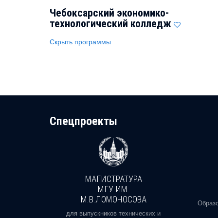
Чебоксарский экономико-
технологический колледж
Скрыть программы
Cпецпроекты
МАГИСТРАТУРА
И
МГУ ИМ.
М.В.ЛОМОНОСОВА
, реальное
Образо
орая есть
для выпускников технических и