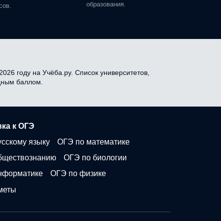
образования.
сов.
026 году на Учёба.ру. Список университетов,
одным баллом.
ка к ОГЭ
усскому языку
ОГЭ по математике
бществознанию
ОГЭ по биологии
нформатике
ОГЭ по физике
меты