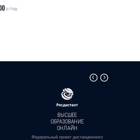
00
р./год
ВЫСШЕЕ
ОБРАЗОВАНИЕ
ОНЛАЙН
Пройди
профе
Федеральный проект дистанционного