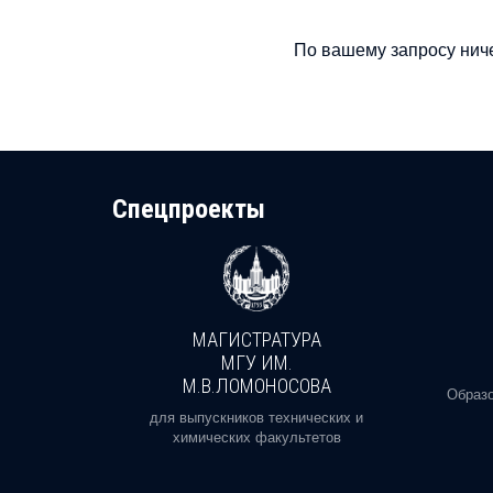
По вашему запросу ниче
Cпецпроекты
МАГИСТРАТУРА
И
МГУ ИМ.
М.В.ЛОМОНОСОВА
, реальное
Образо
орая есть
для выпускников технических и
химических факультетов