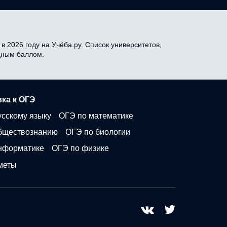
 2026 году на Учёба.ру. Список университетов,
одным баллом.
ка к ОГЭ
усскому языку
ОГЭ по математике
бществознанию
ОГЭ по биологии
нформатике
ОГЭ по физике
меты