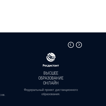
ВЫСШЕЕ
ОБРАЗОВАНИЕ
ОНЛАЙН
Пройди
профе
Федеральный проект дистанционного
образования.
сов.