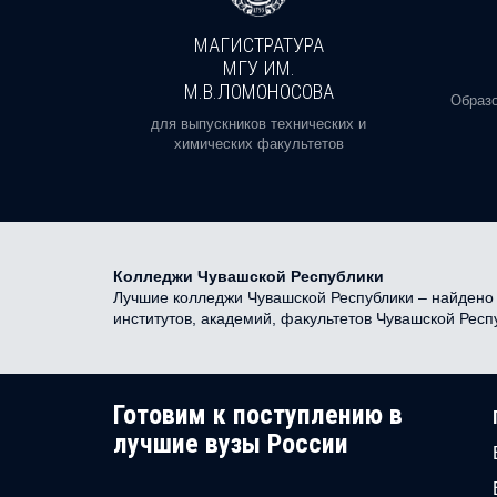
МАГИСТРАТУРА
И
МГУ ИМ.
М.В.ЛОМОНОСОВА
, реальное
Образо
орая есть
для выпускников технических и
химических факультетов
Колледжи Чувашской Республики
Лучшие колледжи Чувашской Республики – найдено 2
институтов, академий, факультетов Чувашской Рес
Готовим к поступлению в
лучшие вузы России