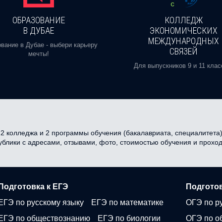
ОБРАЗОВАНИЕ
КОЛЛЕДЖ
В ДУБАЕ
ЭКОНОМИЧЕСКИХ
МЕЖДУНАРОДНЫХ
вание в Дубае - выбери карьеру
СВЯЗЕЙ
мечты!
Для выпускников 9 и 11 клас
 колледжа и 2 программы обучения (бакалавриата, специалитета) в
публики с адресами, отзывами, фото, стоимостью обучения и прох
Подготовка к ЕГЭ
Подготов
ЕГЭ по русскому языку
ЕГЭ по математике
ОГЭ по р
ЕГЭ по обществознанию
ЕГЭ по биологии
ОГЭ по о