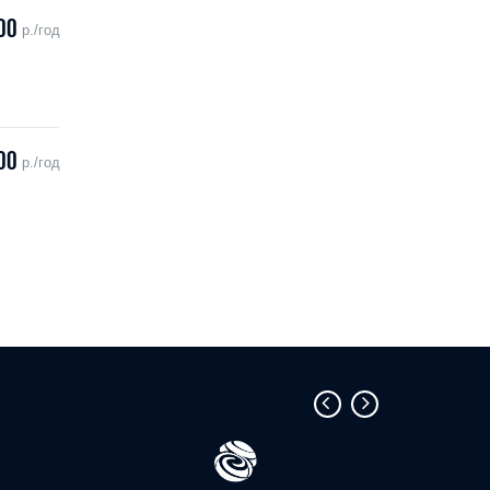
00
р./год
00
р./год