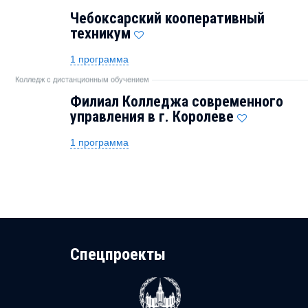
Чебоксарский кооперативный
техникум
1 программа
Колледж с дистанционным обучением
Филиал Колледжа современного
управления в г. Королеве
1 программа
Cпецпроекты