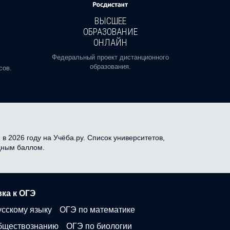
ВЫСШЕЕ
ОБРАЗОВАНИЕ
ОНЛАЙН
Пройди
профе
Федеральный проект дистанционного
образования.
сов.
 2026 году на Учёба.ру. Список университетов,
одным баллом.
ка к ОГЭ
усскому языку
ОГЭ по математике
бществознанию
ОГЭ по биологии