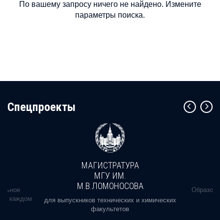
По вашему запросу ничего не найдено. Измените
параметры поиска.
Cпецпроекты
МАГИСТРАТУРА
МГУ ИМ.
М.В.ЛОМОНОСОВА
альное
Образова
ь в каждом
для выпускников технических и химических
факультетов