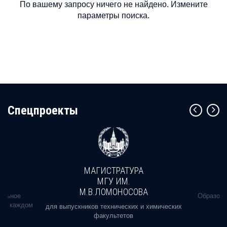
По вашему запросу ничего не найдено. Измените
параметры поиска.
Cпецпроекты
МАГИСТРАТУРА
МГУ ИМ.
М.В.ЛОМОНОСОВА
альное
Образова
ь в каждом
для выпускников технических и химических
факультетов