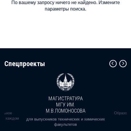
По вашему запросу ничего не найдено. Измените
параметры поиска.
Cпецпроекты
МАГИСТРАТУРА
МГУ ИМ.
М.В.ЛОМОНОСОВА
альное
Образова
ь в каждом
для выпускников технических и химических
факультетов