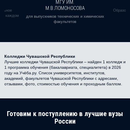
МГУ ИМ.
М.В.ЛОМОНОСОВА
альное
Образова
ь в каждом
для выпускников технических и химических
факультетов
Колледжи Чувашской Республики
Лучшие колледжи Чувашской Республики – найден 1 колледж и
1 программа обучения (бакалавриата, специалитета) в 2026
году на Учёба.ру. Список университетов, институтов,
академий, факультетов Чувашской Республики с адресами,
отзывами, фото, стоимостью обучения и проходным баллом.
Готовим к поступлению в лучшие вузы
России