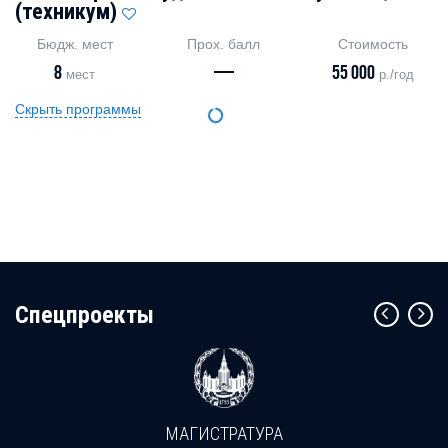
(техникум)
Бюдж. мест
Прох. балл
Стоимость
8
—
55 000
мест
р./год
Скрыть программы
Cпецпроекты
МАГИСТРАТУРА