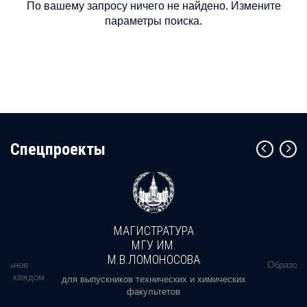
По вашему запросу ничего не найдено. Измените
параметры поиска.
Cпецпроекты
МАГИСТРАТУРА
МГУ ИМ.
М.В.ЛОМОНОСОВА
альное
Образова
ь в каждом
для выпускников технических и химических
факультетов