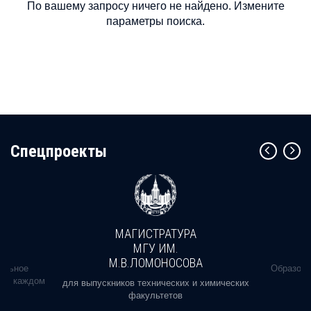
По вашему запросу ничего не найдено. Измените
параметры поиска.
Cпецпроекты
МАГИСТРАТУРА
МГУ ИМ.
М.В.ЛОМОНОСОВА
альное
Образова
ь в каждом
для выпускников технических и химических
факультетов