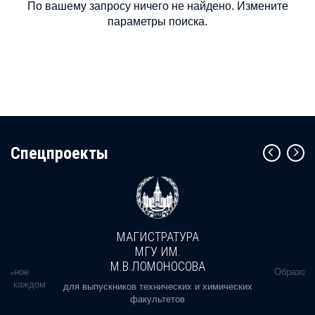
По вашему запросу ничего не найдено. Измените
параметры поиска.
Cпецпроекты
МАГИСТРАТУРА
МГУ ИМ.
М.В.ЛОМОНОСОВА
альное
Образова
ь в каждом
для выпускников технических и химических
факультетов