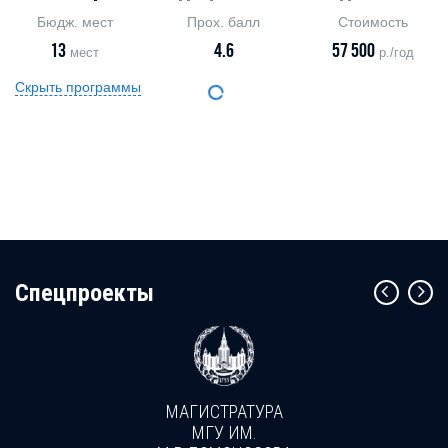
Бюдж. мест
Прох. балл
Стоимость
13
4.6
57 500
мест
р./год
Скрыть программы
Cпецпроекты
МАГИСТРАТУРА
МГУ ИМ.