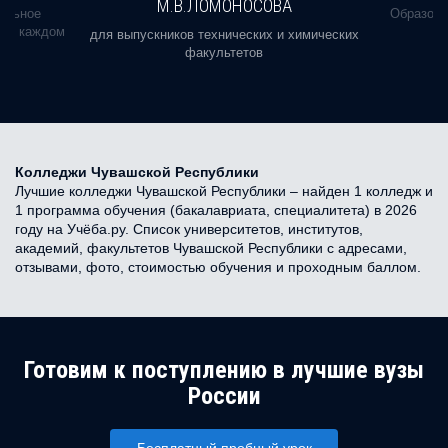
М.В.ЛОМОНОСОВА
альное
Образова
ь в каждом
для выпускников технических и химических
факультетов
Колледжи Чувашской Республики
Лучшие колледжи Чувашской Республики – найден 1 колледж и
1 программа обучения (бакалавриата, специалитета) в 2026
году на Учёба.ру. Список университетов, институтов,
академий, факультетов Чувашской Республики с адресами,
отзывами, фото, стоимостью обучения и проходным баллом.
Готовим к поступлению в лучшие вузы
России