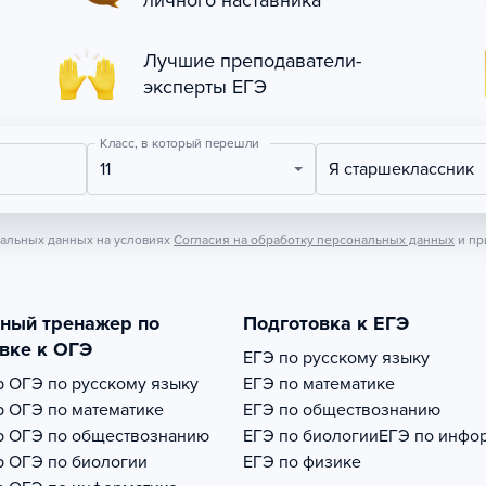
личного наставника
Лучшие преподаватели-
эксперты ЕГЭ
Класс, в который перешли
11
Я старшеклассник
нальных данных на условиях
Согласия на обработку персональных данных
и пр
тный тренажер по
Подготовка к ЕГЭ
вке к ОГЭ
ЕГЭ по русскому языку
р
ОГЭ по русскому языку
ЕГЭ по математике
р
ОГЭ по математике
ЕГЭ по обществознанию
р
ОГЭ по обществознанию
ЕГЭ по биологии
ЕГЭ по инфо
р
ОГЭ по биологии
ЕГЭ по физике