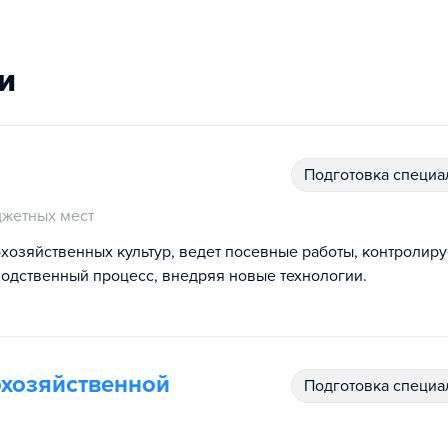
и
подготовка специ
жетных мест
хозяйственных культур, ведет посевные работы, контролиру
водственный процесс, внедряя новые технологии.
охозяйственной
подготовка специ