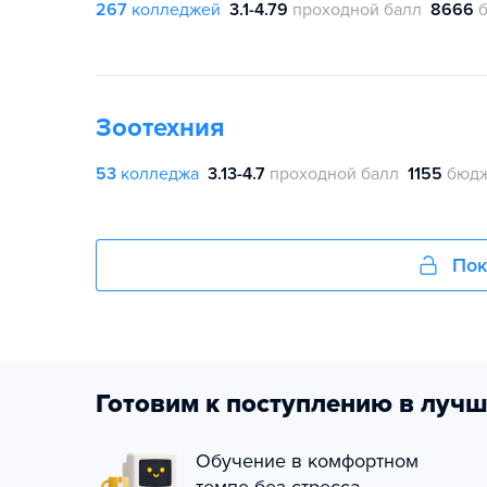
267
колледжей
3.1-4.79
проходной балл
8666
Зоотехния
53
колледжа
3.13-4.7
проходной балл
1155
бюдж
Пок
Готовим к поступлению в лучш
Обучение в комфортном