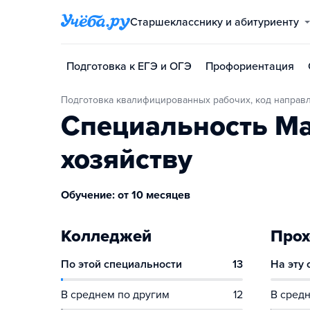
Старшекласснику и абитуриенту
Подготовка к ЕГЭ и ОГЭ
Профориентация
Подготовка квалифицированных рабочих, код направл
Специальность Ма
хозяйству
Обучение: от 10 месяцев
Колледжей
Прох
По этой специальности
13
На эту
В среднем по другим
12
В средн