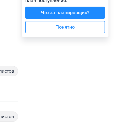
план поступления.
Что за планировщик?
Понятно
алистов
алистов