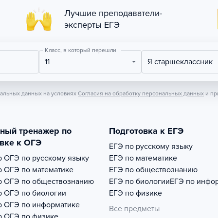
Лучшие преподаватели-
эксперты ЕГЭ
Класс, в который перешли
11
Я старшеклассник
нальных данных на условиях
Согласия на обработку персональных данных
и пр
тный тренажер по
Подготовка к ЕГЭ
вке к ОГЭ
ЕГЭ по русскому языку
р
ОГЭ по русскому языку
ЕГЭ по математике
р
ОГЭ по математике
ЕГЭ по обществознанию
р
ОГЭ по обществознанию
ЕГЭ по биологии
ЕГЭ по инфо
р
ОГЭ по биологии
ЕГЭ по физике
р
ОГЭ по информатике
Все предметы
р
ОГЭ по физике