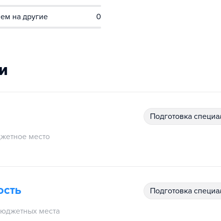
ем на другие
0
и
подготовка специ
жетное место
ость
подготовка специ
юджетных места