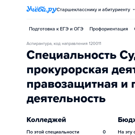
Старшекласснику и абитуриенту
Подготовка к ЕГЭ и ОГЭ
Профориентация
Аспирантура, код направления 120011
Специальность Су
прокурорская дея
правозащитная и 
деятельность
Колледжей
Бюдж
По этой специальности
0
На эту