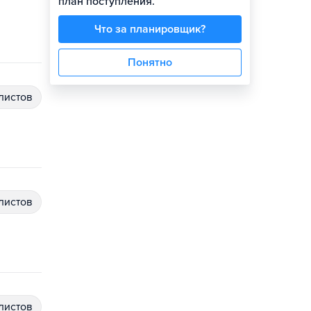
план поступления.
Что за планировщик?
Понятно
алистов
алистов
алистов