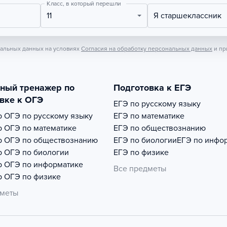
Класс, в который перешли
11
Я старшеклассник
нальных данных на условиях
Согласия на обработку персональных данных
и пр
тный тренажер по
Подготовка к ЕГЭ
вке к ОГЭ
ЕГЭ по русскому языку
р
ОГЭ по русскому языку
ЕГЭ по математике
р
ОГЭ по математике
ЕГЭ по обществознанию
р
ОГЭ по обществознанию
ЕГЭ по биологии
ЕГЭ по инфо
р
ОГЭ по биологии
ЕГЭ по физике
р
ОГЭ по информатике
Все предметы
р
ОГЭ по физике
дметы