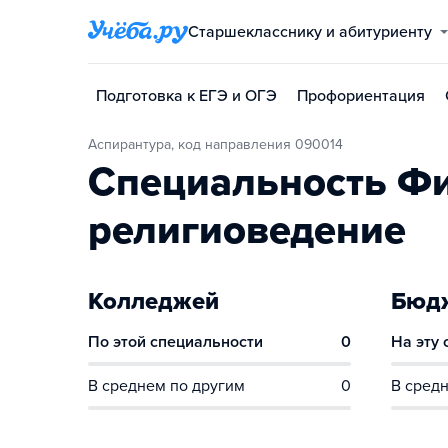
Старшекласснику и абитуриенту
Подготовка к ЕГЭ и ОГЭ
Профориентация
Аспирантура, код направления 090014
Специальность Фи
религиоведение
Колледжей
Бюдж
По этой специальности
0
На эту
В среднем по другим
0
В средн