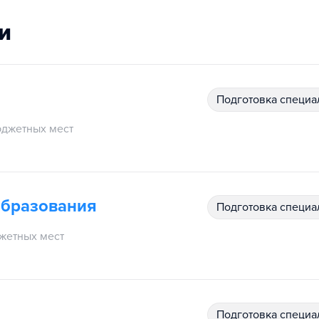
и
подготовка специ
джетных мест
образования
подготовка специ
жетных мест
подготовка специ