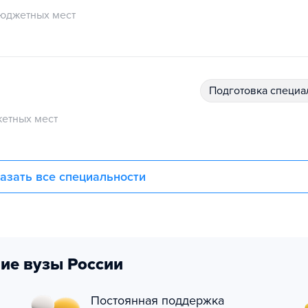
юджетных мест
подготовка специ
етных мест
азать все специальности
ие вузы России
Постоянная поддержка