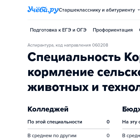
Старшекласснику и абитуриенту
Подготовка к ЕГЭ и ОГЭ
Профориентация
Аспирантура, код направления 060208
Специальность Ко
кормление сельск
животных и техно
Колледжей
Бюдж
По этой специальности
0
На эту
В среднем по другим
0
В средн