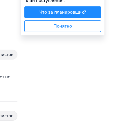
план поступления.
Что за планировщик?
Понятно
алистов
ет не
алистов