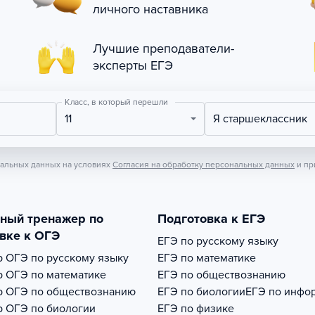
личного наставника
Лучшие преподаватели-
эксперты ЕГЭ
Класс, в который перешли
11
Я старшеклассник
нальных данных на условиях
Согласия на обработку персональных данных
и пр
тный тренажер по
Подготовка к ЕГЭ
вке к ОГЭ
ЕГЭ по русскому языку
р
ОГЭ по русскому языку
ЕГЭ по математике
р
ОГЭ по математике
ЕГЭ по обществознанию
р
ОГЭ по обществознанию
ЕГЭ по биологии
ЕГЭ по инфо
р
ОГЭ по биологии
ЕГЭ по физике