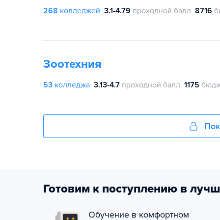
268
колледжей
3.1-4.79
проходной балл
8716
б
Зоотехния
53
колледжа
3.13-4.7
проходной балл
1175
бюдж
Пок
Готовим к поступлению в лучш
Обучение в комфортном