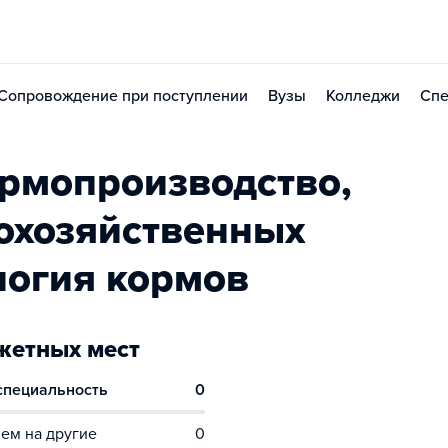
Сопровождение при поступлении
Вузы
Колледжи
Спе
рмопроизводство,
охозяйственных
логия кормов
етных мест
 специальность
0
ем на другие
0