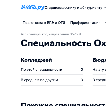
Старшекласснику и абитуриенту
Подготовка к ЕГЭ и ОГЭ
Профориентация
Аспирантура, код направления 052601
Специальность Охр
Колледжей
Бюдж
По этой специальности
0
На эту
В среднем по другим
0
В средн
Похожие специальност