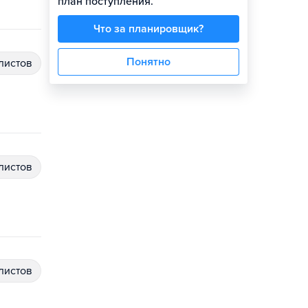
план поступления.
Что за планировщик?
Понятно
алистов
алистов
алистов