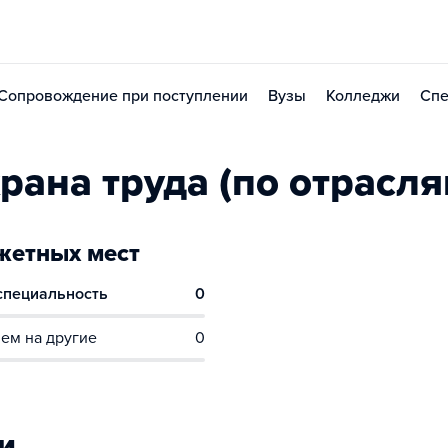
Сопровождение при поступлении
Вузы
Колледжи
Спе
ана труда (по отрасля
етных мест
 специальность
0
ем на другие
0
и