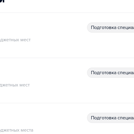
подготовка специ
джетных мест
подготовка специ
джетных мест
подготовка специ
джетных места