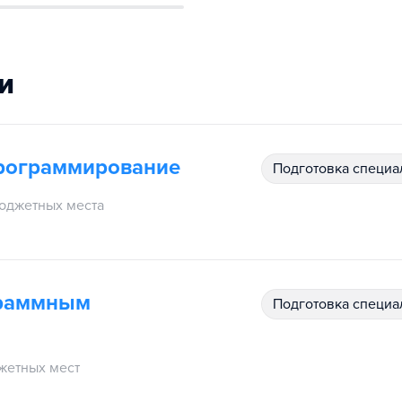
и
рограммирование
подготовка специ
юджетных места
граммным
подготовка специ
жетных мест