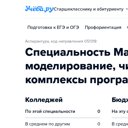
Старшекласснику и абитуриенту
Подготовка к ЕГЭ и ОГЭ
Профориентация
Аспирантура, код направления 051318
Специальность Ма
моделирование, ч
комплексы прогр
Колледжей
Бюдж
По этой специальности
0
На эту
В среднем по другим
0
В средн