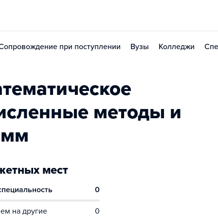
Сопровождение при поступлении
Вузы
Колледжи
Спе
тематическое
исленные методы и
амм
етных мест
 специальность
0
ем на другие
0