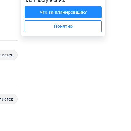
план поступления.
Что за планировщик?
Понятно
алистов
алистов