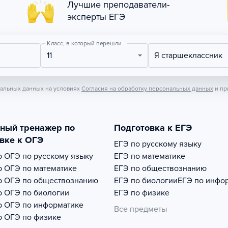
Лучшие преподаватели-
эксперты ЕГЭ
Класс, в который перешли
11
Я старшеклассник
нальных данных на условиях
Согласия на обработку персональных данных
и пр
тный тренажер по
Подготовка к ЕГЭ
вке к ОГЭ
ЕГЭ по русскому языку
р
ОГЭ по русскому языку
ЕГЭ по математике
р
ОГЭ по математике
ЕГЭ по обществознанию
р
ОГЭ по обществознанию
ЕГЭ по биологии
ЕГЭ по инфо
р
ОГЭ по биологии
ЕГЭ по физике
р
ОГЭ по информатике
Все предметы
р
ОГЭ по физике