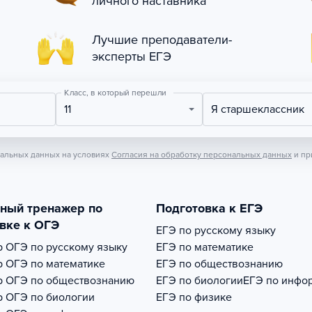
личного наставника
Лучшие преподаватели-
эксперты ЕГЭ
Класс, в который перешли
11
Я старшеклассник
нальных данных на условиях
Согласия на обработку персональных данных
и пр
тный тренажер по
Подготовка к ЕГЭ
вке к ОГЭ
ЕГЭ по русскому языку
р
ОГЭ по русскому языку
ЕГЭ по математике
р
ОГЭ по математике
ЕГЭ по обществознанию
р
ОГЭ по обществознанию
ЕГЭ по биологии
ЕГЭ по инфо
р
ОГЭ по биологии
ЕГЭ по физике