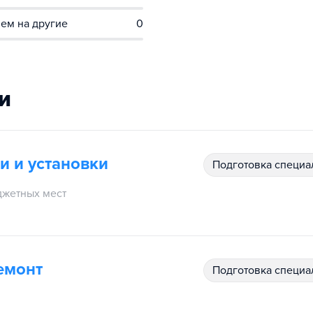
ем на другие
0
и
и и установки
подготовка специ
жетных мест
емонт
подготовка специ