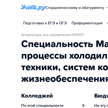
Старшекласснику и абитуриенту
Подготовка к ЕГЭ и ОГЭ
Профориентация
Аспирантура, код направления 050403
Специальность М
процессы холодил
техники, систем 
жизнеобеспечени
Колледжей
Бюдж
По этой специальности
0
На эту