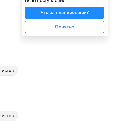
план поступления.
Что за планировщик?
Понятно
алистов
алистов