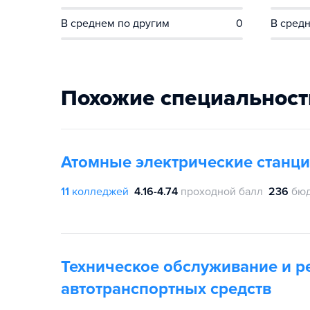
В среднем по другим
0
В средн
Похожие специальност
Атомные электрические станци
11
колледжей
4.16-4.74
проходной балл
236
бюд
Техническое обслуживание и р
автотранспортных средств