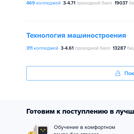
469
колледжей
3-4.71
проходной балл
19037
б
Технология машиностроения
311
колледжей
3-4.61
проходной балл
13287
бю
Пок
Готовим к поступлению в лучш
Обучение в комфортном