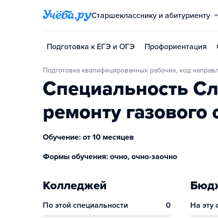
Старшекласснику и абитуриенту
Подготовка к ЕГЭ и ОГЭ
Профориентация
Подготовка квалифицированных рабочих, код направ
Специальность Сл
ремонту газового
Обучение: от 10 месяцев
Формы обучения: очно, очно-заочно
Колледжей
Бюдж
По этой специальности
0
На эту