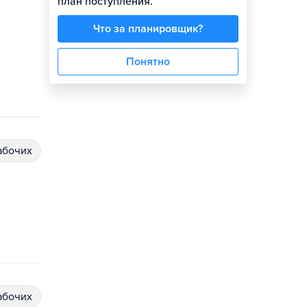
план поступления.
Что за планировщик?
Понятно
абочих
абочих