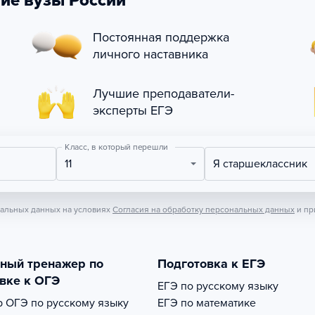
ие вузы России
Постоянная поддержка
личного наставника
Лучшие преподаватели-
эксперты ЕГЭ
Класс, в который перешли
11
Я старшеклассник
нальных данных на условиях
Согласия на обработку персональных данных
и пр
тный тренажер по
Подготовка к ЕГЭ
вке к ОГЭ
ЕГЭ по русскому языку
р
ОГЭ по русскому языку
ЕГЭ по математике