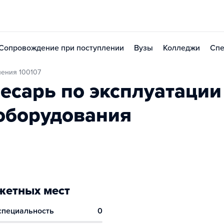
Сопровождение при поступлении
Вузы
Колледжи
Спе
ления 100107
есарь по эксплуатации
 оборудования
етных мест
 специальность
0