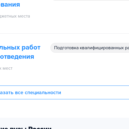
ования
жетных места
льных работ
подготовка квалифицированных р
оотведения
 мест
азать все специальности