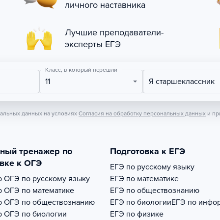
личного наставника
Лучшие преподаватели-
эксперты ЕГЭ
Класс, в который перешли
11
Я старшеклассник
нальных данных на условиях
Согласия на обработку персональных данных
и пр
тный тренажер по
Подготовка к ЕГЭ
вке к ОГЭ
ЕГЭ по русскому языку
р
ОГЭ по русскому языку
ЕГЭ по математике
р
ОГЭ по математике
ЕГЭ по обществознанию
р
ОГЭ по обществознанию
ЕГЭ по биологии
ЕГЭ по инфо
р
ОГЭ по биологии
ЕГЭ по физике