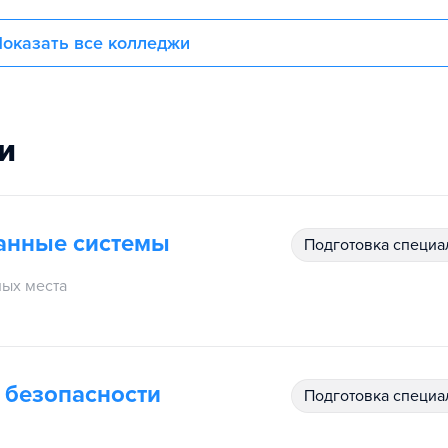
оказать все колледжи
и
анные системы
подготовка специ
ых места
 безопасности
подготовка специ
м