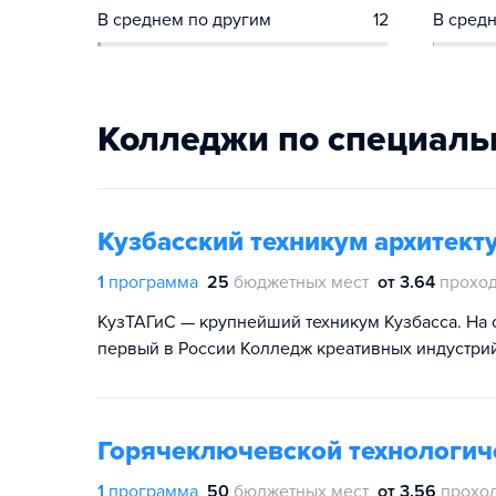
В среднем по другим
12
В средн
Колледжи по специаль
Кузбасский техникум архитекту
1
программа
25
бюджетных мест
от 3.64
проход
КузТАГиС — крупнейший техникум Кузбасса. На 
первый в России Колледж креативных индустрий
Горячеключевской технологич
1
программа
50
бюджетных мест
от 3.56
прохо