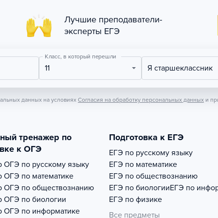
Лучшие преподаватели-
эксперты ЕГЭ
Класс, в который перешли
11
Я старшеклассник
нальных данных на условиях
Согласия на обработку персональных данных
и пр
тный тренажер по
Подготовка к ЕГЭ
вке к ОГЭ
ЕГЭ по русскому языку
р
ОГЭ по русскому языку
ЕГЭ по математике
р
ОГЭ по математике
ЕГЭ по обществознанию
р
ОГЭ по обществознанию
ЕГЭ по биологии
ЕГЭ по инфо
р
ОГЭ по биологии
ЕГЭ по физике
р
ОГЭ по информатике
Все предметы